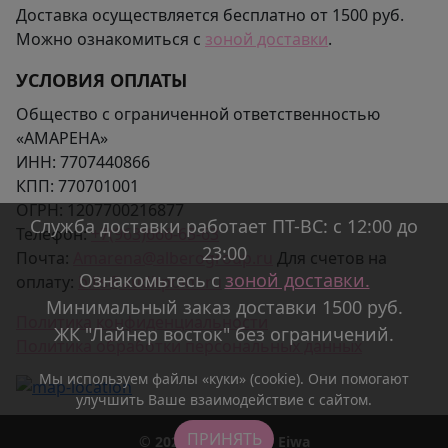
Доставка осуществляется бесплатно от 1500 руб.
Можно ознакомиться с
зоной доставки
.
УСЛОВИЯ ОПЛАТЫ
Общество с ограниченной ответственностью
«АМАРЕНА»
ИНН:
7707440866
КПП:
770701001
ОГРН:
1207700216877
Служба доставки работает ПТ-ВС: с 12:00 до
Телефон:
+7(963)666-65-63
23:00
Почта:
Amarena@alberogroup.ru
Для счетов на
Ознакомьтесь с
зоной доставки.
оплату:
bills@auditpoint.ru
Минимальный заказ доставки 1500 руб.
Политика конфиденциальности
ЖК "Лайнер восток" без ограничений.
Политика обработки персональных данных
Мы используем файлы «куки» (cookie). Они помогают
улучшить Ваше взаимодействие с сайтом.
ПРИНЯТЬ
© 2026 Asian Bistro Eiwa