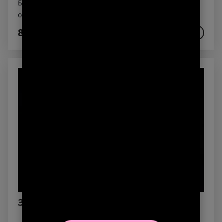
Бедро куриное, романо, шпинат, огурцы, черри,
ореховый соус, трюфельное масло, картофель пай
820₽
В КОРЗИНУ
Зеленый салат Эйва