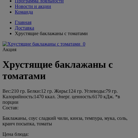
Программа лояльности
Новости и акции
Команда
Главная
Доставка
Хрустящие баклажаны с томатами
Акция
Хрустящие баклажаны с
томатами
Вес:
210
гр.
Белки:
12
гр.
Жиры:
124
гр.
Углеводы:
79
гр.
Калорийность:
1470
ккал.
Энерг. ценность:
6170
кДж.
*в
порции
Состав:
Баклажаны, соус сладкий чили, кинза, темпура, мука, соль,
кранч посыпка, томаты
Цена блюда: