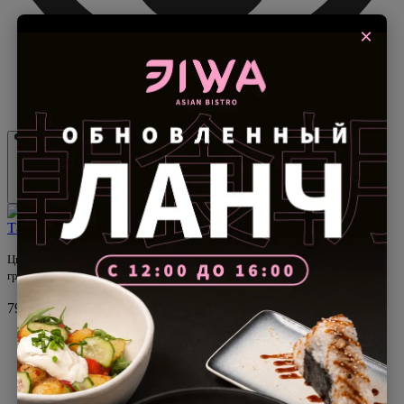
×
В корзину
Тайский цыпленок с йогуртом
Цыпленок, мука, вода, соль, соус тайский, ананас консервированный,
греческий йогурт, шнитт лук, кунжут, кранч посыпка
790₽