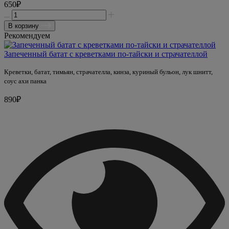
650₽
В корзину
Рекомендуем
Запеченный батат с креветками по-тайски и страчателлой
Креветки, батат, тимьян, страчателла, кинза, куриный бульон, лук шнитт,
соус ахи панка
890₽