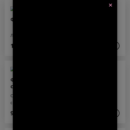
×
Филадельфия с лососем
Лосось, сливочный сыр, огурец, рис, нори.
1 190₽
В КОРЗИНУ
Филадельфия в огурце с соусом
спайси
Огурец,нори,сливочный сыр,ромейн,лосось,спайси
соус,фурикаке,унаги соус
950₽
В КОРЗИНУ