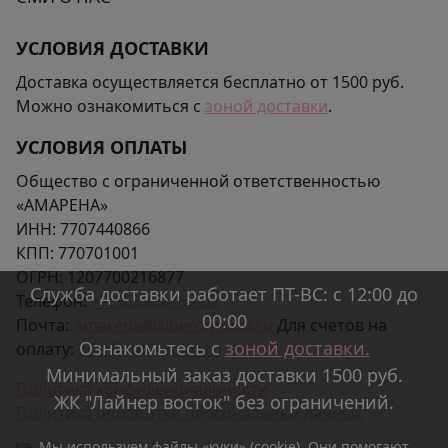
УСЛОВИЯ ДОСТАВКИ
Доставка осуществляется бесплатно от 1500 руб.
Можно ознакомиться с
зоной доставки
.
УСЛОВИЯ ОПЛАТЫ
Общество с ограниченной ответственностью
«АМАРЕНА»
ИНН:
7707440866
КПП:
770701001
ОГРН:
1207700216877
Служба доставки работает ПТ-ВС: с 12:00 до
Телефон:
+7(963)666-65-63
00:00
Почта:
Amarena@alberogroup.ru
Для счетов на
Ознакомьтесь с
зоной доставки.
оплату:
bills@auditpoint.ru
Минимальный заказ доставки 1500 руб.
Политика конфиденциальности
ЖК "Лайнер восток" без ограничений.
Политика обработки персональных данных
Мы используем файлы «куки» (cookie). Они помогают