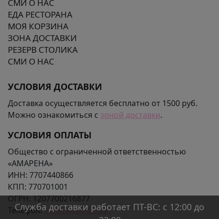
СМИ О НАС
ЕДА РЕСТОРАНА
МОЯ КОРЗИНА
ЗОНА ДОСТАВКИ
РЕЗЕРВ СТОЛИКА
СМИ О НАС
УСЛОВИЯ ДОСТАВКИ
Доставка осуществляется бесплатно от 1500 руб.
Можно ознакомиться с
зоной доставки
.
УСЛОВИЯ ОПЛАТЫ
Общество с ограниченной ответственностью
«АМАРЕНА»
ИНН:
7707440866
КПП:
770701001
ОГРН:
1207700216877
Служба доставки работает ПТ-ВС: с 12:00 до
Телефон:
+7(963)666-65-63