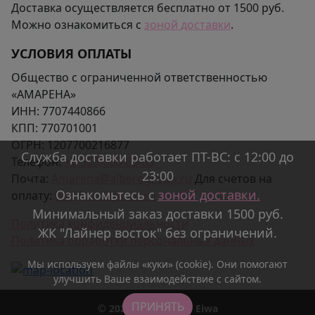
Доставка осуществляется бесплатно от 1500 руб.
Можно ознакомиться с
зоной доставки
.
УСЛОВИЯ ОПЛАТЫ
Общество с ограниченной ответственностью
«АМАРЕНА»
ИНН:
7707440866
КПП:
770701001
ОГРН:
1207700216877
Служба доставки работает ПТ-ВС: с 12:00 до
Телефон:
+7(963)666-65-63
23:00
Почта:
Amarena@alberogroup.ru
Для счетов на
Ознакомьтесь с
зоной доставки.
оплату:
bills@auditpoint.ru
Минимальный заказ доставки 1500 руб.
Политика конфиденциальности
ЖК "Лайнер восток" без ограничений.
Политика обработки персональных данных
Мы используем файлы «куки» (cookie). Они помогают
улучшить Ваше взаимодействие с сайтом.
ПРИНЯТЬ
© 2026 Asian Bistro Eiwa