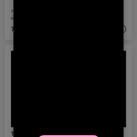
зелёный чай c нотами свежескошенной травы и
миндального ореха
790₽
В КОРЗИНУ
Тоник 250 мл.