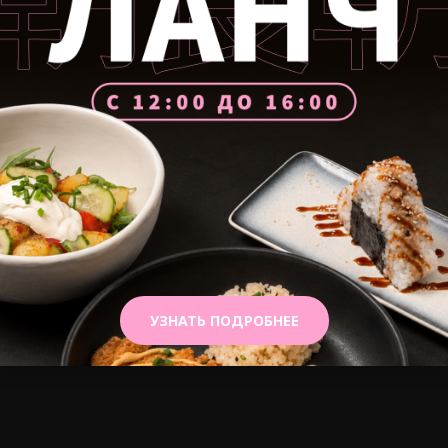
Чай жасмин - груша 500 мл.
Ч
Доставляется в виде премикса, который
ч
нужно просто залить кипятком.
л
690₽
7
В КОРЗИНУ
УЗНАТЬ ПОДРОБНЕЕ