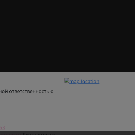
ной ответственностью
63
group.ru
Для счетов на