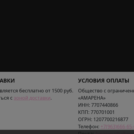
ТАВКИ
УСЛОВИЯ ОПЛАТЫ
вляется бесплатно от 1500 руб.
Общество с ограничен
ься с
зоной доставки
.
«АМАРЕНА»
ИНН:
7707440866
КПП:
770701001
ОГРН:
1207700216877
Телефон:
+7(963)666-65-
Почта:
Amarena@albero