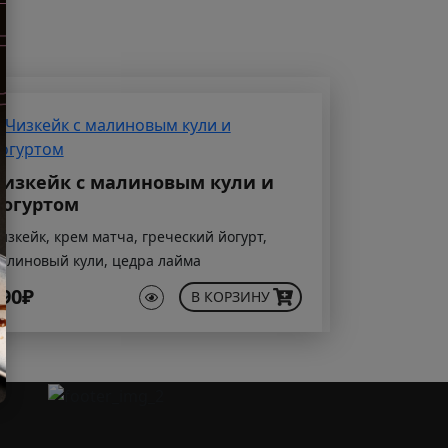
изкейк с малиновым кули и
огуртом
изкейк, крем матча, греческий йогурт,
алиновый кули, цедра лайма
90₽
В КОРЗИНУ