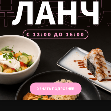
М
Жженый шоколад
Ч
й
Ганаш, жженый шоколад, бисквит, соль
Ч
хлопья
м
590₽
В КОРЗИНУ
5
УЗНАТЬ ПОДРОБНЕЕ