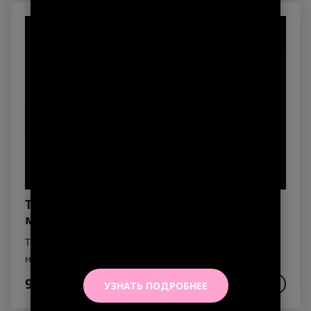
Тако с лососем, снежным крабом и
манго соусом
Тартар из лосося, снежного краба, спайси соус, рис,
нори, манго соус, икра черная имитированная,
шнитт лук, авокадо, соус унаги
950₽
В КОРЗИНУ
УЗНАТЬ ПОДРОБНЕЕ