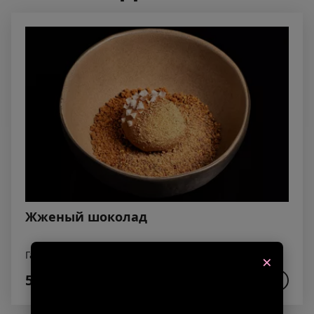
Жженый шоколад
Ганаш, жженый шоколад, бисквит, соль хлопья
×
590₽
В КОРЗИНУ