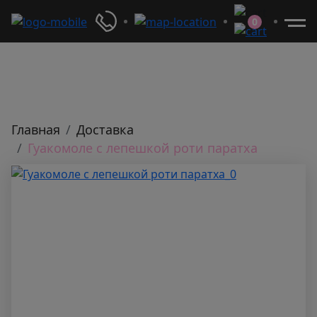
0
Главная
Доставка
Гуакомоле с лепешкой роти паратха