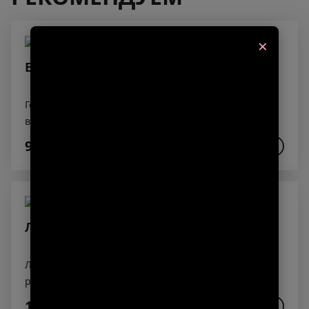
×
Европейский тартар из говядины
Говяжья вырезка, заправка ( кетчуп, горчица,
ворчестер, тобаско, корнишоны, желток,
трюфельное масло, оливковое масло, лук шалот),
990₽
В КОРЗИНУ
соль, пармезан, лук зеленый, зерновой хлеб
Лосось с соусом шисо
Лосось филе, соус шисо, масло трюфельное, лук
резанец
1 190₽
В КОРЗИНУ