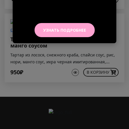
УЗНАТЬ ПОДРОБНЕЕ
Тако с лососем, снежным крабом и
манго соусом
Тартар из лосося, снежного краба, спайси соус, рис,
нори, манго соус, икра черная имитированная,
шнитт лук, авокадо, соус унаги
950₽
В КОРЗИНУ