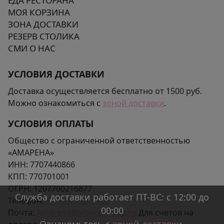
ЕДА РЕСТОРАНА
МОЯ КОРЗИНА
ЗОНА ДОСТАВКИ
РЕЗЕРВ СТОЛИКА
СМИ О НАС
УСЛОВИЯ ДОСТАВКИ
Доставка осуществляется бесплатно от 1500 руб.
Можно ознакомиться с
зоной доставки
.
УСЛОВИЯ ОПЛАТЫ
Общество с ограниченной ответственностью
«АМАРЕНА»
ИНН:
7707440866
КПП:
770701001
ОГРН:
1207700216877
Служба доставки работает ПТ-ВС: с 12:00 до
Телефон:
+7(963)666-65-63
00:00
Почта:
Amarena@alberogroup.ru
Для счетов на