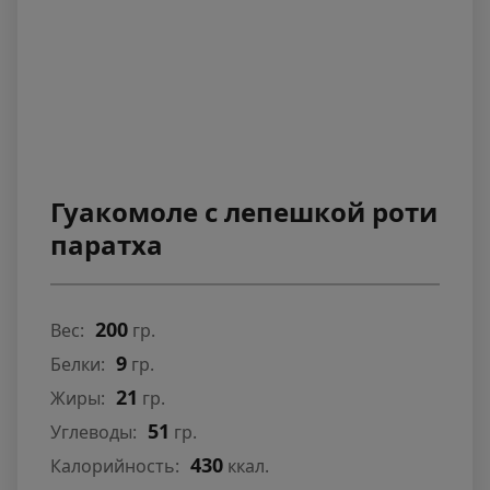
Гуакомоле с лепешкой роти
паратха
200
Вес:
гр.
9
Белки:
гр.
21
Жиры:
гр.
51
Углеводы:
гр.
430
Калорийность:
ккал.